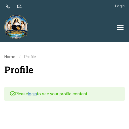
Login
Home
Profile
Profile
Please
login
to see your profile content