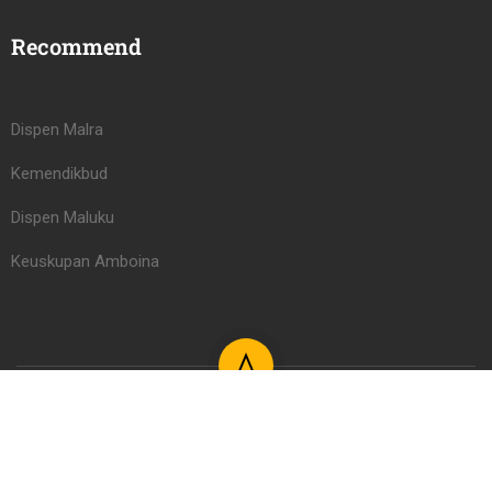
Recommend
Dispen Malra
Kemendikbud
Dispen Maluku
Keuskupan Amboina
Learning Management System PAUD/TK Serafina Learning
Center 2026
Register
Login LMS
Kontak
FAQs