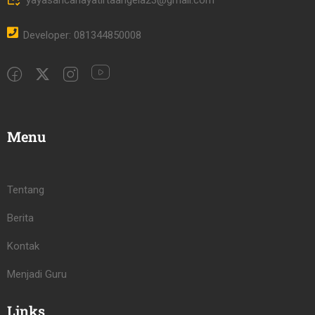
yayasancahayatirtaangela23@gmail.com
Developer: 081344850008
Menu
Tentang
Berita
Kontak
Menjadi Guru
Links