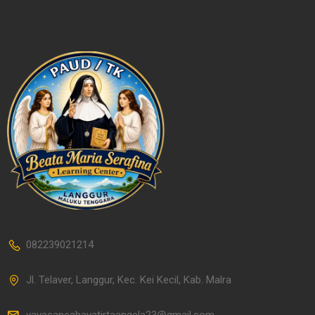
082239021214
Jl. Telaver, Langgur, Kec. Kei Kecil, Kab. Malra